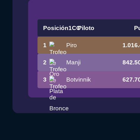
Posición
1CC
Piloto
P
1
Piro
1.016
2
Manji
842.5
3
Botvinnik
627.7