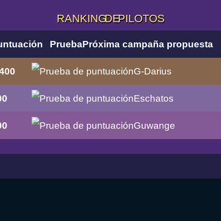
RANKING DE PILOTOS
untuación
Prueba
Próxima campaña propuesta
.400
G-Darius
00
Eschatos
00
Guwange